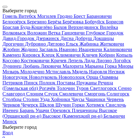
Выберите город
Гомель
Витебск
Могилев
Гродно
Брест
Барановичи
Белоозёрск
Березино
Берёза
Берёзовка
Бобруйск
Борисов
Браслав
Буда-Кошелёво
Быхов
Верхнедвинск
Вилейка
Волковыск
Воложин
Ветка
Ганцевичи
Глубокое
Городок
Давид-Городок
Дзержинск
Дисна
Добруш
Докшицы
Дрогичин
Дубровно
Дятлово
Ельск
Жабинка
Житковичи
Жлобин
Жодино
Заславль
Иваново
Ивацевичи
Калинковичи
Каменец
Кировск
Клецк
Климовичи
Кличев
Кобрин
Копыль
Коссово
Костюковичи
Кричев
Лепель
Лида
Лиозно
Логойск
Лунинец
Любань
Ляховичи
Малорита
Марьина Горка
Миоры
Мозырь
Молодечно
Мстиславль
Мядель
Наровля
Несвиж
Новогрудок
Новолукомль
Новополоцк
Орша
Ошмяны
Петриков
Пинск
Полоцк
Поставы
Пружаны
Речица
(Гомельская обл)
Рогачёв
Толочин
Туров
Светлогорск
Сенно
Славгород
Слоним
Слуцк
Смолевичи
Сморгонь
Солигорск
Столбцы
Столин
Узда
Хойники
Чаусы
Чашники
Червень
Чериков
Чечерск
Шклов
Щучин
Горки
Хотимск
Свислочь
Ивенец
Барань
Ушачи
Ореховск
Плещеницы
Высокое
(Оршанский рн-н)
Высокое (Каменецкий рн-н)
Белыничи
Минск
Выберите город
Вход