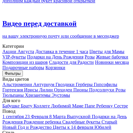
дополним каждый букет красивой открыткой
Видео перед доставкой
на вашу электронную почту или сообщение в месенджер
Категории
Акции Августа
Доставка в течение 1 часа
Цветы для Мамы
VIP-букеты
Подарки на День Рождения
Розы
Живые бабочки
Композиции из шаров
Cладости для Радости
Новинки месяца
Подарочные наборы
Корзинки
Фильтры
Виды цветов
Альстромерии
Антуриум
Гвоздики
Герберы
Гипсофилы
Гортензия
Ирисы
Лилии
Орхидеи
Пионы
Подсолнухи
Розы
Тюльпаны
Хризантемы
Эустомы
Для кого
Бабушке
Брату
Коллеге
Любимой
Маме
Папе
Ребенку
Сестре
Повод
1 сентября
23 Февраля
8 Марта
Выпускной
Подарки на День
Рождения
Рождение ребенка
Свадебные букеты
Старый
Новый Год и Рождество
Цветы к 14 февраля
Юбилей
Стиль