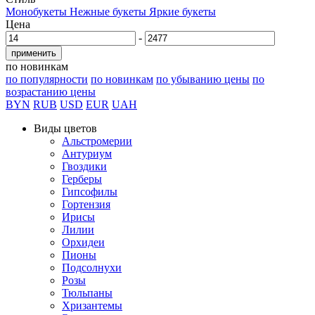
Монобукеты
Нежные букеты
Яркие букеты
Цена
-
применить
по новинкам
по популярности
по новинкам
по убыванию цены
по
возрастанию цены
BYN
RUB
USD
EUR
UAH
Виды цветов
Альстромерии
Антуриум
Гвоздики
Герберы
Гипсофилы
Гортензия
Ирисы
Лилии
Орхидеи
Пионы
Подсолнухи
Розы
Тюльпаны
Хризантемы