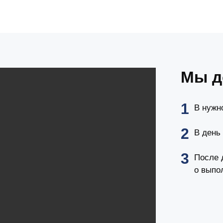
Мы д
В нужн
В день
После 
о выпо