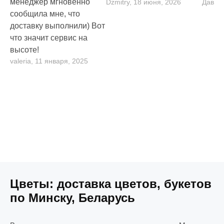
менеджер мгновенно
Dzmitry, 18 июня, 2026
Давид,
сообщила мне, что
доставку выполнили) Вот
что значит сервис на
высоте!
valeria, 11 января, 2025
Цветы: доставка цветов, букетов
по Минску, Беларусь