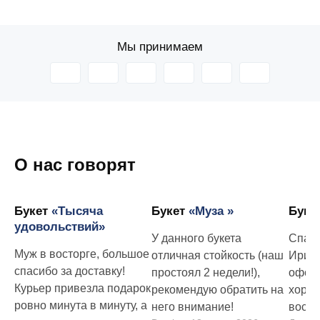
Мы принимаем
О нас говорят
Букет
«Тысяча
Букет
«Муза »
Буке
удовольствий»
У данного букета
Спаси
Муж в восторге, большое
отличная стойкость (наш
Ирине
спасибо за доставку!
простоял 2 недели!),
оформ
Курьер привезла подарок
рекомендую обратить на
хорош
ровно минута в минуту, а
него внимание!
востор