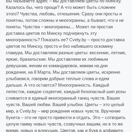
Вы называете адрес – мы доставляем цветы по Минску.
Казалось бы, чего проще? А что может быть сложнее
этого? Чувства, любовь, отношения. Сразу они просты и
понятны, потом сложны и многогранны, а бывает, что и не
поняты. Чувства – многогранны… Может ли простая
доставка цветов по Минску подчеркнуть эту
многогранность? Показать ее? Cvety.by – просто доставка
цветов по Минску, просто и без набившего оскомину
гламура. Мы доставляем разные цветы: весенние, летние,
яркие, бразильские. Мы доставляем их любимым
девушкам, женам из командировок, мамам на дни
рождения, на 8 Марта. Мы доставляем цветы, искренне
улыбаемся, говорим добрые теплые слова и едем
дальше. А что остается? Многогранность.
Каждый
лепесток, каждое соцветие, каждый безопасный шип розы
сливается в единый многогранный танец чувств. Ваших
чувств. Вашей любви. Вашей улыбки. Цветы – это целый
мир, а Cvety.by – мир рождения новых чувств. Вручение
букета – это не просто привезти и отдать. Это – сотворить
целую гамму новых чувств, созвучных вашим, но в то же
время, новых и влекущих. Цветов, как и букв в алфавите,