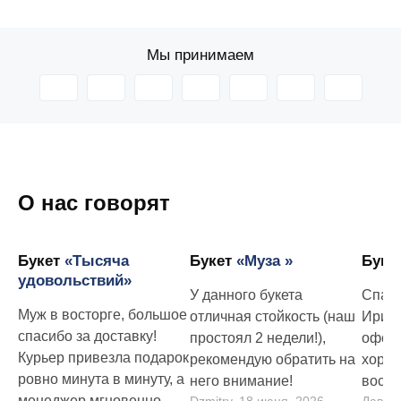
Мы принимаем
О нас говорят
Букет
«Тысяча
Букет
«Муза »
Буке
удовольствий»
У данного букета
Спаси
Муж в восторге, большое
отличная стойкость (наш
Ирине
спасибо за доставку!
простоял 2 недели!),
оформ
Курьер привезла подарок
рекомендую обратить на
хорош
ровно минута в минуту, а
него внимание!
востор
менеджер мгновенно
Dzmitry, 18 июня, 2026
Давид,