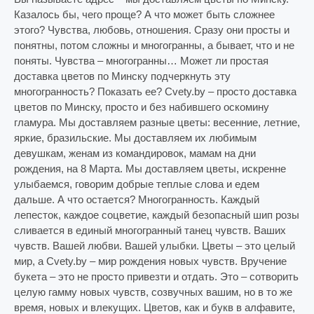
Казалось бы, чего проще? А что может быть сложнее
этого? Чувства, любовь, отношения. Сразу они просты и
понятны, потом сложны и многогранны, а бывает, что и не
поняты. Чувства – многогранны… Может ли простая
доставка цветов по Минску подчеркнуть эту
многогранность? Показать ее? Cvety.by – просто доставка
цветов по Минску, просто и без набившего оскомину
гламура. Мы доставляем разные цветы: весенние, летние,
яркие, бразильские. Мы доставляем их любимым
девушкам, женам из командировок, мамам на дни
рождения, на 8 Марта. Мы доставляем цветы, искренне
улыбаемся, говорим добрые теплые слова и едем
дальше. А что остается? Многогранность.
Каждый
лепесток, каждое соцветие, каждый безопасный шип розы
сливается в единый многогранный танец чувств. Ваших
чувств. Вашей любви. Вашей улыбки. Цветы – это целый
мир, а Cvety.by – мир рождения новых чувств. Вручение
букета – это не просто привезти и отдать. Это – сотворить
целую гамму новых чувств, созвучных вашим, но в то же
время, новых и влекущих. Цветов, как и букв в алфавите,