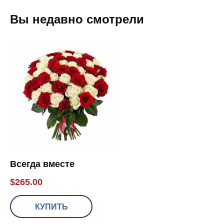
европейским стандартам. Цветы свежие, очень
красивые. Доставка во время, как договаривались Очень
Вы недавно смотрели
хорошая компания. 12 балов по двенадцати балетной!!!
Иван, 05.06.2026 09:21:49
У Вас отличный сервис, прекрасный сайт, изящное
оформление и вежливые консультанты. Спасибо за
красивые розы!
Илона, 08.05.2026 13:23:19
Спасибо за вашу работу! Спасибо вашему коллективу.
Уже не первый раз обращаюсь к вам, товар отличного
качества, доставлен вовремя, получатель счастлив!
Ирина, 16.03.2026 10:17:11
Всегда вместе
Заказывал маме букет на День рождения! Все привезли
$
265.00
ровно в 9.00 как и заказывал. Все соответствует
заявленной на сайте информации! Спасибо Вам!
КУПИТЬ
Игорь, 16.09.2025 16:23:07