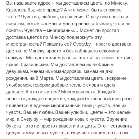
Вы называете адрес – мы доставляем цветы по Минску.
Алексей, 03.09.2024 13:11:35
Казалось бы, чего проще? А что может быть сложнее
этого? Чувства, любовь, отношения. Сразу они просты и
Заказывала определенный букет, потому что того, что
понятны, потом сложны и многогранны, а бывает, что и не
мне хотелось не могут собрать в магазинах.
поняты. Чувства – многогранны… Может ли простая
Приветливые менеджеры и курьеры. Понравилось, что
доставка цветов по Минску подчеркнуть эту
доставка бесплатная и цены не высокие. Это плюс!
многогранность? Показать ее? Cvety.by – просто доставка
Алла, 18.08.2024 15:14:52
цветов по Минску, просто и без набившего оскомину
гламура. Мы доставляем разные цветы: весенние, летние,
Огромная благодарность за высокую скорость
яркие, бразильские. Мы доставляем их любимым
выполнения заказа. Букет согрел сердце своего
девушкам, женам из командировок, мамам на дни
получателя.
рождения, на 8 Марта. Мы доставляем цветы, искренне
улыбаемся, говорим добрые теплые слова и едем
Виктор, 16.10.2023 14:35:32
дальше. А что остается? Многогранность.
Каждый
лепесток, каждое соцветие, каждый безопасный шип розы
У вас очень удобный интернет-магазин по доставке
сливается в единый многогранный танец чувств. Ваших
цветов. Благодарю за своевременную доставку и
чувств. Вашей любви. Вашей улыбки. Цветы – это целый
красивый букет. Желаю успехов!!!
мир, а Cvety.by – мир рождения новых чувств. Вручение
Роман, 16.09.2022 12:03:59
букета – это не просто привезти и отдать. Это – сотворить
целую гамму новых чувств, созвучных вашим, но в то же
Спасибо, очень оперативно и культурно был организован