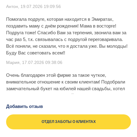
Антон, 19.07.2026 19:09:56
Помогала подруге, которая находится в Эмиратах,
поздавить маму с днём рождения! Мама в восторге!
Подруга тоже! Спасибо Вам за терпения, звонила вам за
час раз 5, т.к. связывалась с подругой переговаривала.
Всё поняли, не сказали, что я достала уже. Вы молодцы!
Буду Вас советовать всем!!
Мария, 17.07.2026 09:38:06
Очень благодарен этой фирме за такое чуткое,
внимательное отношение к своим клиентам! Подобрали
замечательный букет на юбилей нашей свадьбы, хотел
сделать сюрприз супруге, и действительность оказалась
выше всяческих похвал. Супруга осталась очень
Добавить отзыв
довольна этим прекрасным букетом!
Платон, 11.07.2026 09:36:32
ОТДЕЛ ЗАБОТЫ О КЛИЕНТАХ
Большое спасибо. Обслуживание соответствует