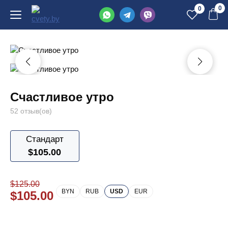
0
0
Счастливое утро
52 отзыв(ов)
Стандарт
$
105.00
$
125.00
BYN
RUB
USD
EUR
$
105.00