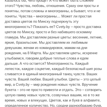
Казалось бы, чего проще? А что может быть сложнее
бомба)
этого? Чувства, любовь, отношения. Сразу они просты и
Valerya, 27.03.2026 10:33:27
понятны, потом сложны и многогранны, а бывает, что и не
поняты. Чувства – многогранны… Может ли простая
Очень благодарен Вам за сегодняшнюю доставку! Цветы
доставка цветов по Минску подчеркнуть эту
бомбезные, такие красивые и свежие, прямо то что
многогранность? Показать ее? Cvety.by – просто доставка
нужно, вы снова меня выручили! Спасибо!
цветов по Минску, просто и без набившего оскомину
гламура. Мы доставляем разные цветы: весенние, летние,
Иван, 20.03.2026 14:03:58
яркие, бразильские. Мы доставляем их любимым
девушкам, женам из командировок, мамам на дни
Это мой далеко не первый заказ в этом магазине.
рождения, на 8 Марта. Мы доставляем цветы, искренне
Раньше обходил стороной розы, так как с другими
улыбаемся, говорим добрые теплые слова и едем
магазинами были проблемы именно с розами. В этот раз
дальше. А что остается? Многогранность.
Каждый
девушке захотелось принципиально розы)) Оператор
лепесток, каждое соцветие, каждый безопасный шип розы
Анна порекомендовала данный букет, сказал что выбрав
сливается в единый многогранный танец чувств. Ваших
их точно не промахнусь. К моему удивлению букет
чувств. Вашей любви. Вашей улыбки. Цветы – это целый
привезли и правда шикарный-роза длинная, бутон
мир, а Cvety.by – мир рождения новых чувств. Вручение
крупный, описать цвет я увы не могу, просто скажу что
букета – это не просто привезти и отдать. Это – сотворить
очень приятный и нежный) Девушка осталась в восторге
целую гамму новых чувств, созвучных вашим, но в то же
конечно же! Букет уже стоит неделю, не знаю чем вы там
время, новых и влекущих. Цветов, как и букв в алфавите,
кормите свои цветы, но на удивление розы оказались
определенное количество. Но, сродни разнообразию букв,
живучие! Спасибо за качественные цветы и